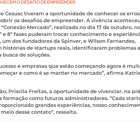
HECEM O DESAFIO DE EMPREENDER
e Cesusc tiveram a oportunidade de conhecer os erros
brir os desafios de empreender. A vivência acontece
 “Conexão Mercado”, realizada no dia 17 de outubro, n
 7ª e 8ª fases puderam trocar conhecimento e experiênc
, um dos fundadores da Spinver, e Wilson Fernandes,
histórias de startups reais, identificaram problemas 
 busca de soluções.
ucesso e empresas que estão começando agora é muit
começar e como é se manter no mercado”, afirma Katrie
, Priscila Freitas, a oportunidade de vivenciar, na prá
 a formação como futuros administradores. “Cada start
proporcionado grandes experiências, nosso conhecimen
meio desse contato”, ressalta.