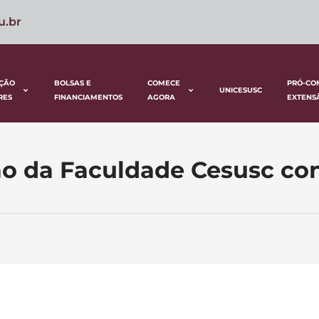
u.br
ÇÃO
BOLSAS E
COMECE
PRÓ-CO
UNICESUSC
RES
FINANCIAMENTOS
AGORA
EXTENS
ão da Faculdade Cesusc co