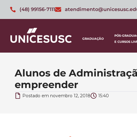
(48) 99156-7111
atendimento@unicesusc.ed
PÓS-GRADUA
GRADUAÇÃO
E CURSOS LIV
Alunos de Administraç
empreender
Postado em
novembro 12, 2018
15:40