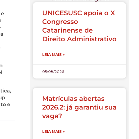
UNICESUSC apoia o X
 e
u
Congresso
o
Catarinense de
ia
Direito Administrativo
e
LEIA MAIS »
o
05/08/2026
l
tica,
up
Matrículas abertas
to e
2026.2: já garantiu sua
vaga?
LEIA MAIS »