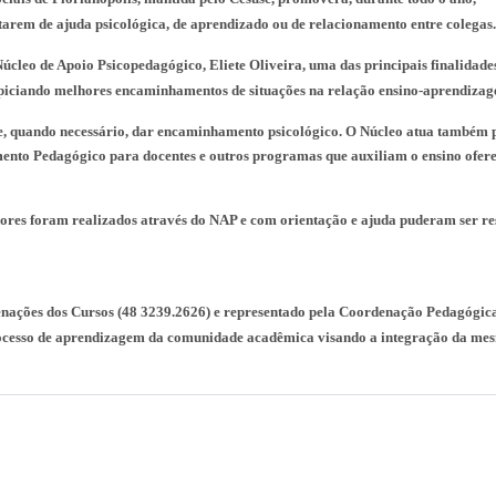
itarem de ajuda psicológica, de aprendizado ou de relacionamento entre colegas.
cleo de Apoio Psicopedagógico, Eliete Oliveira, u
ma das principais finalidad
propiciando melhores encaminhamentos de situações na relação ensino-aprendiz
 e, quando necessário, dar encaminhamento psicológico. O Núcleo atua também 
mento Pedagógico para docentes e outros programas que auxiliam o ensino ofer
dores foram realizados através do NAP e com orientação e ajuda puderam ser re
denações dos Cursos (48 3239.2626) e representado pela Coordenação Pedagógic
processo de aprendizagem da comunidade acadêmica visando a integração da me