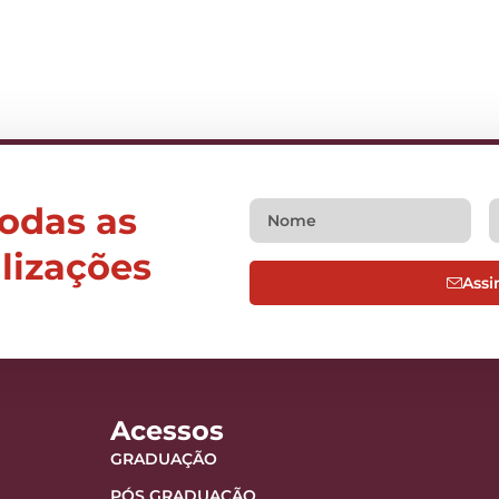
todas as
alizações
Assi
Acessos
GRADUAÇÃO
PÓS GRADUAÇÃO