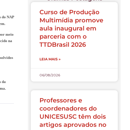
Curso de Produção
es do NAP
Multimídia promove
agem.
aula inaugural em
por meio
parceria com o
ecido na
TTDBrasil 2026
solvidos
LEIA MAIS »
06/08/2026
a da
sma.
Professores e
coordenadores do
UNICESUSC têm dois
artigos aprovados no