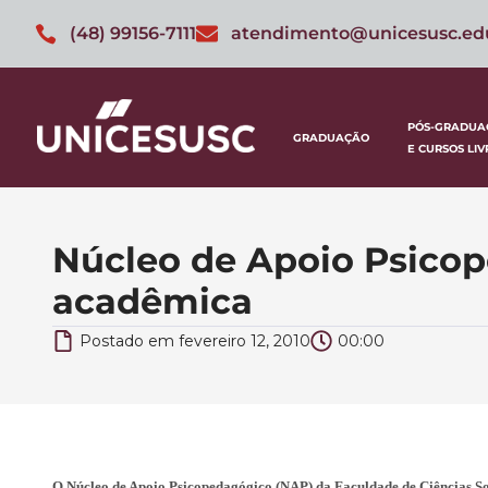
(48) 99156-7111
atendimento@unicesusc.ed
PÓS-GRADUA
GRADUAÇÃO
E CURSOS LIV
Núcleo de Apoio Psico
acadêmica
Postado em
fevereiro 12, 2010
00:00
O Núcleo de Apoio Psicopedagógico (NAP) da Faculdade de Ciências Soc