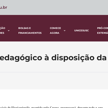
u.br
ÇÃO
BOLSAS E
COMECE
PRÓ-CO
UNICESUSC
RES
FINANCIAMENTOS
AGORA
EXTENS
pedagógico à disposição d
iais de Florianópolis, mantida pelo Cesusc, promoverá, durante todo o ano,