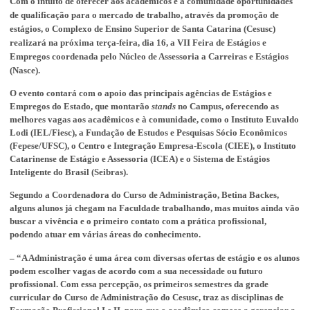
Com o intuito de oferecer aos acadêmicos e à comunidade oportunidades
de qualificação para o mercado de trabalho, através da promoção de
estágios, o Complexo de Ensino Superior de Santa Catarina (Cesusc)
realizará na próxima terça-feira, dia
16, a
VII Feira de Estágios e
Empregos coordenada pelo Núcleo de Assessoria a Carreiras e Estágios
(Nasce).
O evento contará com o apoio das principais agências de Estágios e
Empregos do Estado, que montarão
stands
no Campus, oferecendo as
melhores vagas aos acadêmicos e à comunidade, como o Instituto Euvaldo
Lodi (IEL/Fiesc), a Fundação de Estudos e Pesquisas Sócio Econômicos
(Fepese/UFSC), o Centro e Integração Empresa-Escola (CIEE), o Instituto
Catarinense de Estágio e Assessoria (ICEA) e o Sistema de Estágios
Inteligente do Brasil (Seibras).
Segundo a Coordenadora do Curso de Administração, Betina Backes,
alguns alunos já chegam na Faculdade trabalhando, mas muitos ainda vão
buscar a vivência e o primeiro contato com a prática profissional,
podendo atuar em várias áreas do conhecimento.
– “A Administração é uma área com diversas ofertas de estágio e os alunos
podem escolher vagas de acordo com a sua necessidade ou futuro
profissional. Com essa percepção, os primeiros semestres da grade
curricular do Curso de Administração do Cesusc, traz as disciplinas de