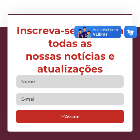
Inscreva-se e receba
todas as
nossas notícias e
atualizações
Assine