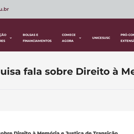
u.br
ÇÃO
BOLSAS E
COMECE
PRÓ-CO
UNICESUSC
RES
FINANCIAMENTOS
AGORA
EXTENS
isa fala sobre Direito à M
obre Direito à Memória e Justiça de Transição