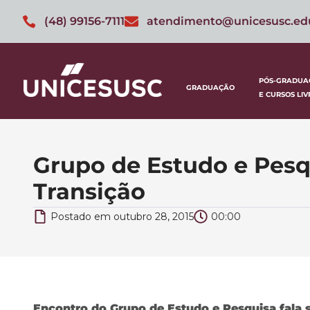
(48) 99156-7111
atendimento@unicesusc.ed
PÓS-GRADUA
GRADUAÇÃO
E CURSOS LIV
Grupo de Estudo e Pesqu
Transição
Postado em
outubro 28, 2015
00:00
Encontro do Grupo de Estudo e Pesquisa fala s