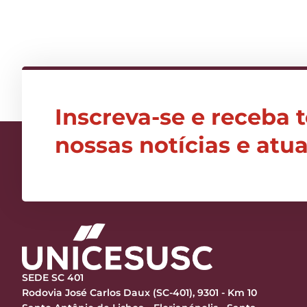
Inscreva-se e receba 
nossas notícias e atu
SEDE SC 401
Rodovia José Carlos Daux (SC-401), 9301 - Km 10