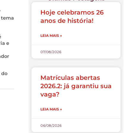
e
Hoje celebramos 26
O tema
anos de história!
LEIA MAIS »
é
ia e
07/08/2026
ador
 do
Matrículas abertas
2026.2: já garantiu sua
vaga?
LEIA MAIS »
06/08/2026