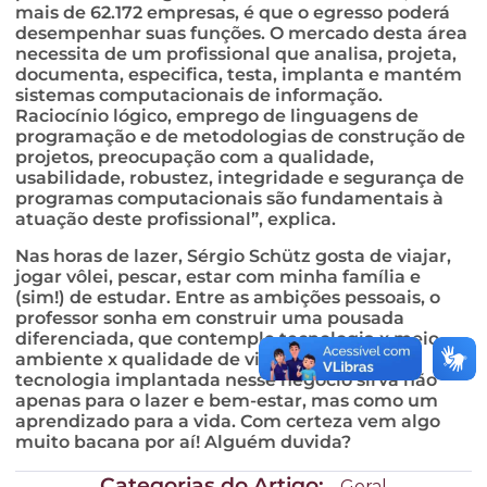
mais de 62.172 empresas, é que o egresso poderá
desempenhar suas funções. O mercado desta área
necessita de um profissional que analisa, projeta,
documenta, especifica, testa, implanta e mantém
sistemas computacionais de informação.
Raciocínio lógico, emprego de linguagens de
programação e de metodologias de construção de
projetos, preocupação com a qualidade,
usabilidade, robustez, integridade e segurança de
programas computacionais são fundamentais à
atuação deste profissional”, explica.
Nas horas de lazer, Sérgio Schütz gosta de viajar,
jogar vôlei, pescar, estar com minha família e
(sim!) de estudar. Entre as ambições pessoais, o
professor sonha em construir uma pousada
diferenciada, que contemple tecnologia x meio
ambiente x qualidade de vida. A ideia é que a
tecnologia implantada nesse negócio sirva não
apenas para o lazer e bem-estar, mas como um
aprendizado para a vida. Com certeza vem algo
muito bacana por aí! Alguém duvida?
Categorias do Artigo:
Geral