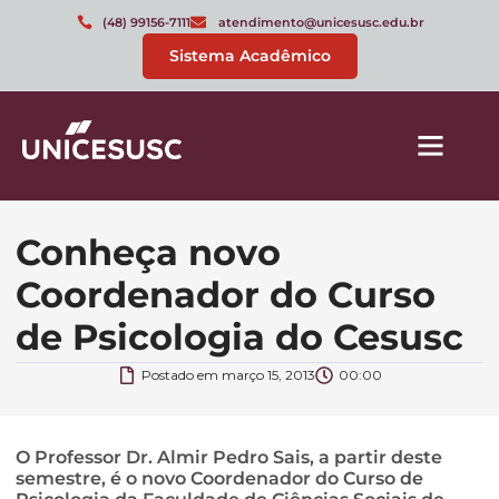
(48) 99156-7111
atendimento@unicesusc.edu.br
Sistema Acadêmico
Conheça novo
Coordenador do Curso
de Psicologia do Cesusc
Postado em
março 15, 2013
00:00
O Professor Dr. Almir Pedro Sais, a partir deste
semestre, é o novo Coordenador do Curso de