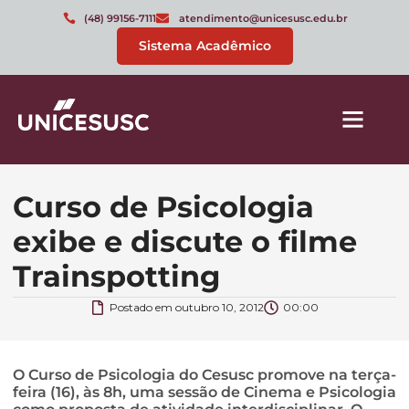
(48) 99156-7111
atendimento@unicesusc.edu.br
Sistema Acadêmico
Curso de Psicologia
exibe e discute o filme
Trainspotting
Postado em
outubro 10, 2012
00:00
O Curso de Psicologia do Cesusc promove na terça-
feira (16), às 8h, uma sessão de Cinema e Psicologia