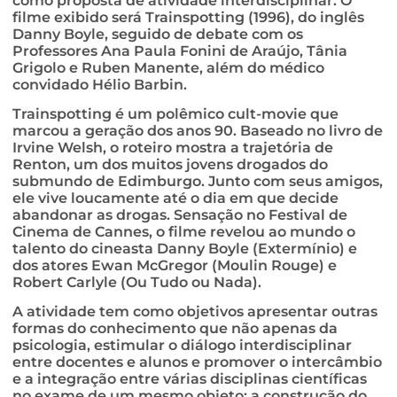
como proposta de atividade interdisciplinar. O
filme exibido será Trainspotting (1996), do inglês
Danny Boyle, seguido de debate com os
Professores Ana Paula Fonini de Araújo, Tânia
Grigolo e Ruben Manente, além do médico
convidado Hélio Barbin.
Trainspotting é um polêmico cult-movie que
marcou a geração dos anos 90. Baseado no livro de
Irvine Welsh, o roteiro mostra a trajetória de
Renton, um dos muitos jovens drogados do
submundo de Edimburgo. Junto com seus amigos,
ele vive loucamente até o dia em que decide
abandonar as drogas. Sensação no Festival de
Cinema de Cannes, o filme revelou ao mundo o
talento do cineasta Danny Boyle (Extermínio) e
dos atores Ewan McGregor (Moulin Rouge) e
Robert Carlyle (Ou Tudo ou Nada).
A atividade tem como objetivos apresentar outras
formas do conhecimento que não apenas da
psicologia, estimular o diálogo interdisciplinar
entre docentes e alunos e promover o intercâmbio
e a integração entre várias disciplinas científicas
no exame de um mesmo objeto: a construção do