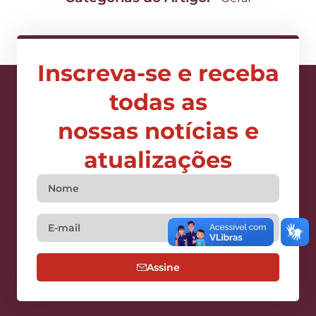
Inscreva-se e receba
todas as
nossas notícias e
atualizações
Assine