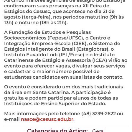
As cinco maiores agências de estágio do Estado já
confirmaram suas presenças na XII Feira de
Estágios do Cesusc, que acontece no dia 21 de
agosto (terça-feira), nos períodos matutino (9h às
13h) e noturno (18h às 21h).
A Fundação de Estudos e Pesquisas
Socioeconômicos (Fepese/UFSC), o Centro e
Integração Empresa-Escola (CIEE), o Sistema de
Estágios Inteligente do Brasil (Estagiobras), o
Instituto Euvaldo Lodi (IEL/Fiesc) e o Instituto
Catarinense de Estágio e Assessoria (ICEA) virão ao
evento para oferecer vagas, divulgar seus serviços
e cadastrar o maior número possível de
estudantes candidatos em suas listas de contato.
O evento é considerado um dos mais tradicionais
da área em Santa Catarina. A participação é
gratuita e podem participar alunos de todas as
Instituições de Ensino Superior do Estado.
Mais informações pelo telefone (48) 3239-2622 ou
e-mail
nasce@cesusc.edu.br
.
Categorias do Artigo:
Geral