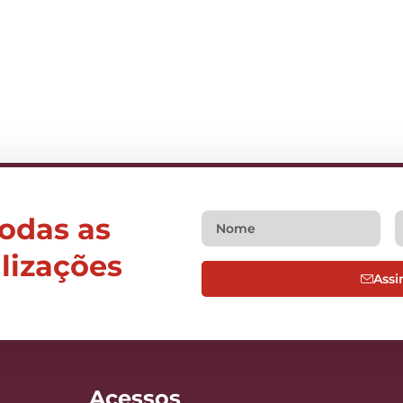
todas as
alizações
Assi
Acessos