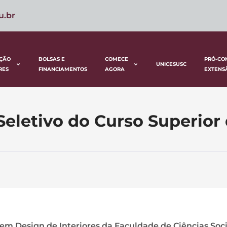
u.br
ÇÃO
BOLSAS E
COMECE
PRÓ-CO
UNICESUSC
RES
FINANCIAMENTOS
AGORA
EXTENS
Seletivo do Curso Superior
em Design de Interiores da Faculdade de Ciências Soci