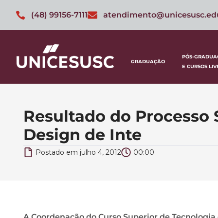
(48) 99156-7111
atendimento@unicesusc.ed
PÓS-GRADUA
GRADUAÇÃO
E CURSOS LIV
Resultado do Processo 
Design de Inte
Postado em
julho 4, 2012
00:00
A Coordenação do Curso Superior de Tecnologia 