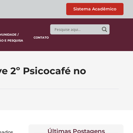
Sistema Acadêmico
MUNIDADE /
CONTATO
ÃO E PESQUISA
e 2º Psicocafé no
Últimas Postagens
enados