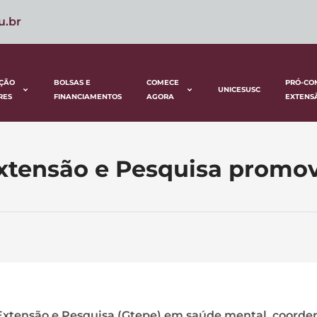
u.br
ÇÃO
BOLSAS E
COMECE
PRÓ-CO
UNICESUSC
RES
FINANCIAMENTOS
AGORA
EXTENS
xtensão e Pesquisa promov
e Extensão e Pesquisa (Gtepe) em saúde mental, coord