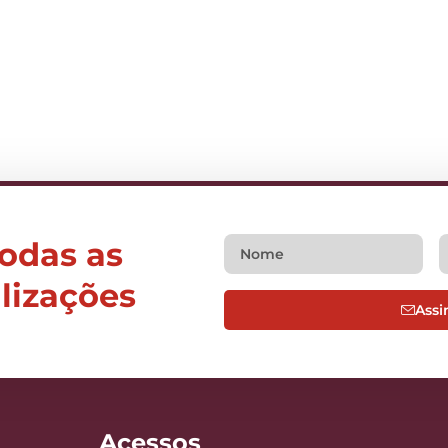
todas as
alizações
Assi
Acessos