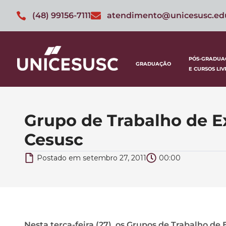
(48) 99156-7111
atendimento@unicesusc.ed
PÓS-GRADUA
GRADUAÇÃO
E CURSOS LIV
Grupo de Trabalho de E
Cesusc
Postado em
setembro 27, 2011
00:00
Nesta terça-feira (27), os Grupos de Trabalho d