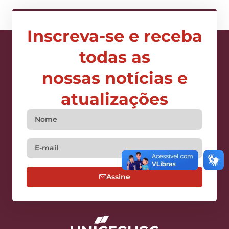
Inscreva-se e receba
todas as
nossas notícias e
atualizações
Assine