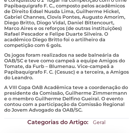
e conquistou o 2º lugar na competição com o time
Papibaquígrafo F. C., composto pelos acadêmicos
de Direito Edsel Nusda Lima, Guilherme Hickel,
Gabriel Channes, Clovis Pontes, Augusto Amorim,
Diego Britto, Diogo Vidal, Daniel Bittencourt,
Marco Aires e os reforços (de outras instituições)
Rafael Pescador e Felipe Duarte Silveira. O
acadêmico Diego Britto foi o artilheiro da
competição com 6 gols.
Os jogos foram realizados na sede balneária da
OAB/SC e teve como campeã a equipe Amigos do
Tomate, da Furb – Blumenau. Vice-campeã a
Papibaquígrafo F. C. (Cesusc) e a terceira, a Amigos
do Leandro.
A VIII Copa OAB Acadêmica teve a coordenação do
presidente da Comissão, Guilherme Zimmermann
e o membro Guilherme Delfino Gueiral. O evento
contou com a participação da Comissão Regional
do Jovem Advogado da OAB/SC.
Categorias do Artigo:
Geral